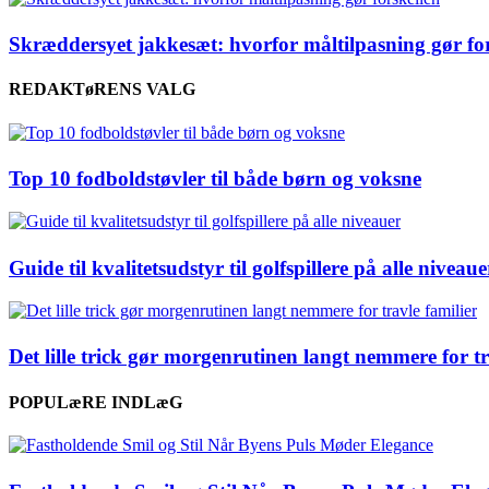
Skræddersyet jakkesæt: hvorfor måltilpasning gør for
REDAKTøRENS VALG
Top 10 fodboldstøvler til både børn og voksne
Guide til kvalitetsudstyr til golfspillere på alle niveaue
Det lille trick gør morgenrutinen langt nemmere for tr
POPULæRE INDLæG