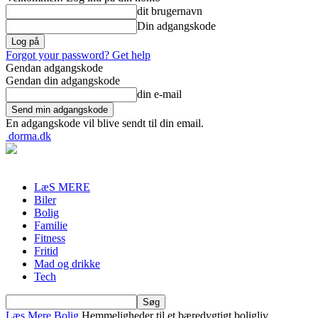
dit brugernavn
Din adgangskode
Forgot your password? Get help
Gendan adgangskode
Gendan din adgangskode
din e-mail
En adgangskode vil blive sendt til din email.
dorma.dk
LæS MERE
Biler
Bolig
Familie
Fitness
Fritid
Mad og drikke
Tech
Læs Mere
Bolig
Hemmeligheder til et bæredygtigt boligliv