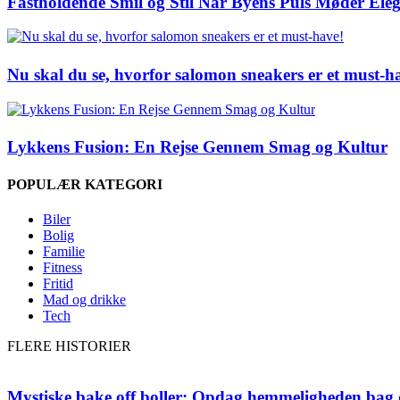
Fastholdende Smil og Stil Når Byens Puls Møder Ele
Nu skal du se, hvorfor salomon sneakers er et must-h
Lykkens Fusion: En Rejse Gennem Smag og Kultur
POPULÆR KATEGORI
Biler
Bolig
Familie
Fitness
Fritid
Mad og drikke
Tech
FLERE HISTORIER
Mystiske bake off boller: Opdag hemmeligheden bag