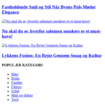
Fastholdende Smil og Stil Når Byens Puls Møder
Elegance
Nu skal du se, hvorfor salomon sneakers er et must-
have!
Lykkens Fusion: En Rejse Gennem Smag og Kultur
POPULÆR KATEGORI
Biler
Bolig
Familie
Fitness
Fritid
Mad og drikke
Tech