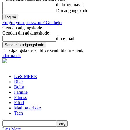
dit brugernavn
Din adgangskode
Forgot your password? Get help
Gendan adgangskode
Gendan din adgangskode
din e-mail
En adgangskode vil blive sendt til din email.
dorma.dk
LæS MERE
Biler
Bolig
Familie
Fitness
Fritid
Mad og drikke
Tech
Læs Mere