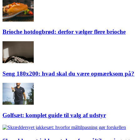
Brioche hotdogbrød: derfor vælger flere brioche
Seng 180x200: hvad skal du være opmærksom på?
Golfsæt: komplet guide til valg af udstyr