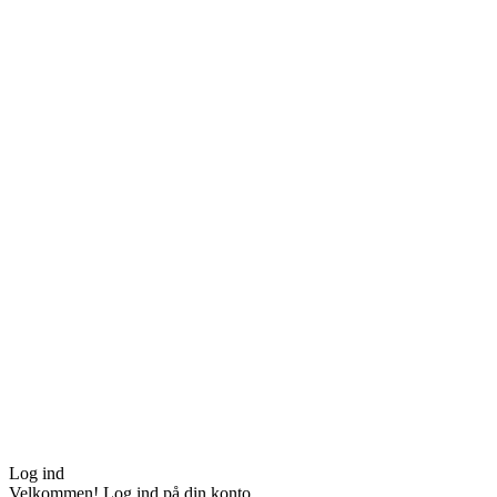
Log ind
Velkommen! Log ind på din konto