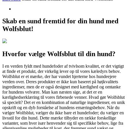
Skab en sund fremtid for din hund med
Wolfsblut!
Hvorfor vælge Wolfsblut til din hund?
I en verden fyldt med hundefoder af tvivlsom kvalitet, er det vigtigt
at finde et produkt, der virkelig lever op til vores kæledyrs behov.
Wolfsblut er et mærke, der har vundet hjerterne hos hundeejere
verden over. Deres produkter er ikke kun baseret på højkvalitets
ingredienser, men de er også designet med kærlighed og omtanke
for hundens velvære. Man kan næsten sige, at det er en
kærlighedserklæring til vores firbenede venner. Hvad gør Wolfsblut
så specielt? Det er en kombination af naturlige ingredienser, en unik
opskrift og en dyb forståelse af hundens ernæringsbehov. Når du
vælger Wolfsblut, vælger du ikke bare et hundefoder; du vælger en
livsstil for din hund. Dette mærke tilbyder en række forskellige
varianter, som hver især henvender sig til specifikke behov, lige fra
allergivenlige muligheder til kost, der fremmer sund vækst og