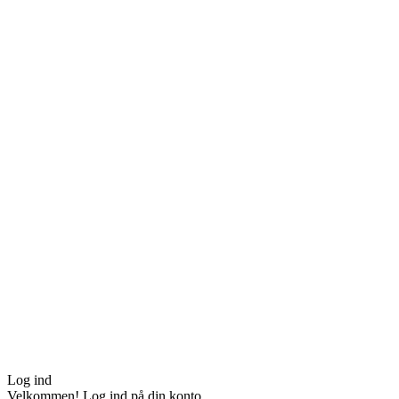
Log ind
Velkommen! Log ind på din konto