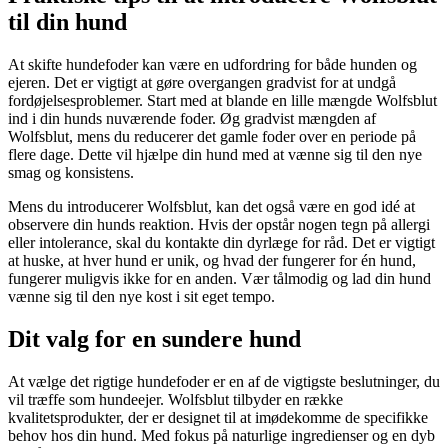
til din hund
At skifte hundefoder kan være en udfordring for både hunden og
ejeren. Det er vigtigt at gøre overgangen gradvist for at undgå
fordøjelsesproblemer. Start med at blande en lille mængde Wolfsblut
ind i din hunds nuværende foder. Øg gradvist mængden af
Wolfsblut, mens du reducerer det gamle foder over en periode på
flere dage. Dette vil hjælpe din hund med at vænne sig til den nye
smag og konsistens.
Mens du introducerer Wolfsblut, kan det også være en god idé at
observere din hunds reaktion. Hvis der opstår nogen tegn på allergi
eller intolerance, skal du kontakte din dyrlæge for råd. Det er vigtigt
at huske, at hver hund er unik, og hvad der fungerer for én hund,
fungerer muligvis ikke for en anden. Vær tålmodig og lad din hund
vænne sig til den nye kost i sit eget tempo.
Dit valg for en sundere hund
At vælge det rigtige hundefoder er en af de vigtigste beslutninger, du
vil træffe som hundeejer. Wolfsblut tilbyder en række
kvalitetsprodukter, der er designet til at imødekomme de specifikke
behov hos din hund. Med fokus på naturlige ingredienser og en dyb