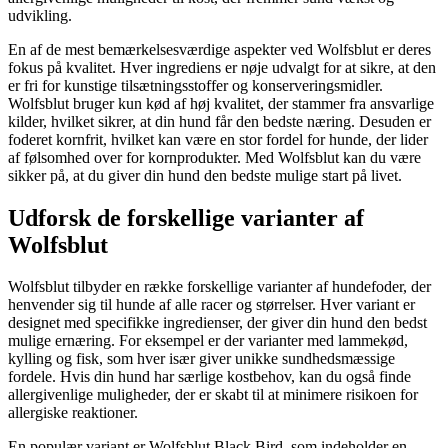
udvikling.
En af de mest bemærkelsesværdige aspekter ved Wolfsblut er deres
fokus på kvalitet. Hver ingrediens er nøje udvalgt for at sikre, at den
er fri for kunstige tilsætningsstoffer og konserveringsmidler.
Wolfsblut bruger kun kød af høj kvalitet, der stammer fra ansvarlige
kilder, hvilket sikrer, at din hund får den bedste næring. Desuden er
foderet kornfrit, hvilket kan være en stor fordel for hunde, der lider
af følsomhed over for kornprodukter. Med Wolfsblut kan du være
sikker på, at du giver din hund den bedste mulige start på livet.
Udforsk de forskellige varianter af
Wolfsblut
Wolfsblut tilbyder en række forskellige varianter af hundefoder, der
henvender sig til hunde af alle racer og størrelser. Hver variant er
designet med specifikke ingredienser, der giver din hund den bedst
mulige ernæring. For eksempel er der varianter med lammekød,
kylling og fisk, som hver især giver unikke sundhedsmæssige
fordele. Hvis din hund har særlige kostbehov, kan du også finde
allergivenlige muligheder, der er skabt til at minimere risikoen for
allergiske reaktioner.
En populær variant er Wolfsblut Black Bird, som indeholder en