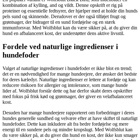
kombination af kylling, and og vildt. Denne opskrift er rig på
proteiner og essentielle fedtsyrer, der hjælper med at holde din hunds
pels sund og skinnende. Derudover er der også tilføjet frugt og
grøntsager, der bidrager til en sund fordøjelse og en stærk
immunforsvar. Med Wolfsblut kan du være sikker på, at du giver din
hund en afbalanceret kost, der understøtter dens aktive livsstil.
Fordele ved naturlige ingredienser i
hundefoder
Valget af naturlige ingredienser i hundefoder er ikke blot en trend;
det er en nødvendighed for mange hundeejere, der ønsker det bedste
for deres kæledyr. Naturlige ingredienser er lettere at fordøje og kan
reducere risikoen for allergier og intolerance, som mange hunde
lider af. Wolfsblut forstår dette og har derfor skabt deres opskrifter
med fokus på frisk kød og grøntsager, der giver en velafbalanceret
kost.
Desuden har mange hundeejere rapporteret om forbedringer i deres
hundes generelle sundhed og velvære efter at have skiftet til naturligt
hundefoder. Dette kan inkludere alt fra bedre fordøjelse og mere
energi til en sundere pels og mindre kropslugt. Med Wolfsblut kan
du være sikker på, at du giver din hund en kost, der ikke kun smager