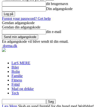
dit brugernavn
Din adgangskode
Forgot your password? Get help
Gendan adgangskode
Gendan din adgangskode
din e-mail
En adgangskode vil blive sendt til din email.
dorma.dk
LæS MERE
Biler
Bolig
Familie
Fitness
Fritid
Mad og drikke
Tech
Læs Mere
Skab en sund fremtid for din hund med Wolfsblut!