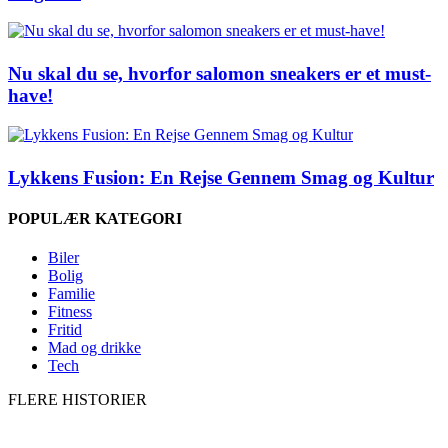
Nu skal du se, hvorfor salomon sneakers er et must-
have!
Lykkens Fusion: En Rejse Gennem Smag og Kultur
POPULÆR KATEGORI
Biler
Bolig
Familie
Fitness
Fritid
Mad og drikke
Tech
FLERE HISTORIER