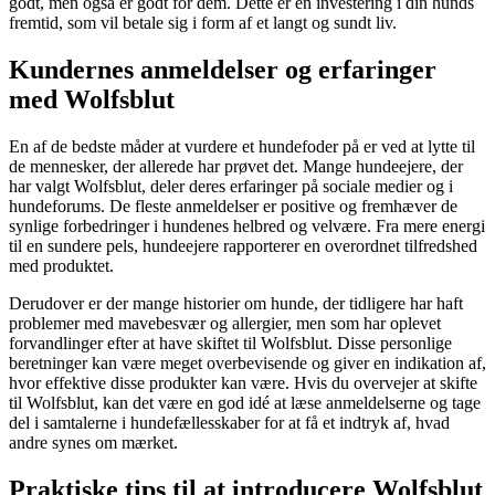
godt, men også er godt for dem. Dette er en investering i din hunds
fremtid, som vil betale sig i form af et langt og sundt liv.
Kundernes anmeldelser og erfaringer
med Wolfsblut
En af de bedste måder at vurdere et hundefoder på er ved at lytte til
de mennesker, der allerede har prøvet det. Mange hundeejere, der
har valgt Wolfsblut, deler deres erfaringer på sociale medier og i
hundeforums. De fleste anmeldelser er positive og fremhæver de
synlige forbedringer i hundenes helbred og velvære. Fra mere energi
til en sundere pels, hundeejere rapporterer en overordnet tilfredshed
med produktet.
Derudover er der mange historier om hunde, der tidligere har haft
problemer med mavebesvær og allergier, men som har oplevet
forvandlinger efter at have skiftet til Wolfsblut. Disse personlige
beretninger kan være meget overbevisende og giver en indikation af,
hvor effektive disse produkter kan være. Hvis du overvejer at skifte
til Wolfsblut, kan det være en god idé at læse anmeldelserne og tage
del i samtalerne i hundefællesskaber for at få et indtryk af, hvad
andre synes om mærket.
Praktiske tips til at introducere Wolfsblut