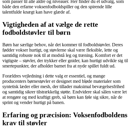
som passer til alle aldre og niveauer. Her finder du et udvalg, som
både den erfarne voksenfodboldspiller og den spirende lille
talentfulde knægt kan have glæde af.
Vigtigheden af at vælge de rette
fodboldstøvler til børn
Børn har særlige behov, når det kommer til fodboldstøvler. Deres
fødder vokser hurtigt, og støvlerne skal være fleksible, lette og
samtidig robuste nok til at modstå leg og træning. Komfort er det
vigtigste – støvler, der trykker eller gnider, kan hurtigt udvikle sig til
smertepunkter, der afholder barnet fra at nyde spillet fuldt ud.
Forældres vejledning i dette valg er essentiel, og mange
producenters børnestøvler er designet med bløde materialer som
syntetisk læder eller mesh, der tillader maksimal bevægelsesfrihed
og samtidig sikrer tilstrækkelig støtte. Endvidere skal sålen være let
at rengøre og med kraftigt greb, så børn kan føle sig sikre, når de
sprint og vender hurtigt på banen.
Erfaring og præcision: Voksenfodboldens
krav til støvler