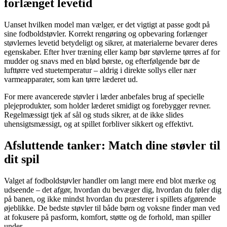
forlænget levetid
Uanset hvilken model man vælger, er det vigtigt at passe godt på
sine fodboldstøvler. Korrekt rengøring og opbevaring forlænger
støvlernes levetid betydeligt og sikrer, at materialerne bevarer deres
egenskaber. Efter hver træning eller kamp bør støvlerne tørres af for
mudder og snavs med en blød børste, og efterfølgende bør de
lufttørre ved stuetemperatur – aldrig i direkte sollys eller nær
varmeapparater, som kan tørre læderet ud.
For mere avancerede støvler i læder anbefales brug af specielle
plejeprodukter, som holder læderet smidigt og forebygger revner.
Regelmæssigt tjek af sål og studs sikrer, at de ikke slides
uhensigtsmæssigt, og at spillet forbliver sikkert og effektivt.
Afsluttende tanker: Match dine støvler til
dit spil
Valget af fodboldstøvler handler om langt mere end blot mærke og
udseende – det afgør, hvordan du bevæger dig, hvordan du føler dig
på banen, og ikke mindst hvordan du præsterer i spillets afgørende
øjeblikke. De bedste støvler til både børn og voksne finder man ved
at fokusere på pasform, komfort, støtte og de forhold, man spiller
under.