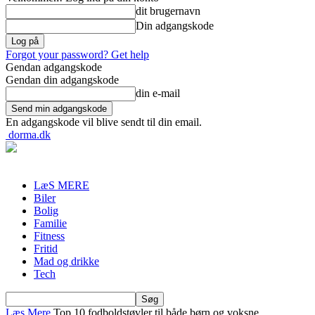
dit brugernavn
Din adgangskode
Forgot your password? Get help
Gendan adgangskode
Gendan din adgangskode
din e-mail
En adgangskode vil blive sendt til din email.
dorma.dk
LæS MERE
Biler
Bolig
Familie
Fitness
Fritid
Mad og drikke
Tech
Læs Mere
Top 10 fodboldstøvler til både børn og voksne