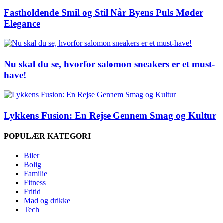
Fastholdende Smil og Stil Når Byens Puls Møder
Elegance
Nu skal du se, hvorfor salomon sneakers er et must-
have!
Lykkens Fusion: En Rejse Gennem Smag og Kultur
POPULÆR KATEGORI
Biler
Bolig
Familie
Fitness
Fritid
Mad og drikke
Tech