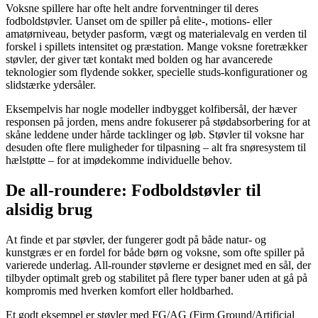
Voksne spillere har ofte helt andre forventninger til deres
fodboldstøvler. Uanset om de spiller på elite-, motions- eller
amatørniveau, betyder pasform, vægt og materialevalg en verden til
forskel i spillets intensitet og præstation. Mange voksne foretrækker
støvler, der giver tæt kontakt med bolden og har avancerede
teknologier som flydende sokker, specielle studs-konfigurationer og
slidstærke ydersåler.
Eksempelvis har nogle modeller indbygget kolfibersål, der hæver
responsen på jorden, mens andre fokuserer på stødabsorbering for at
skåne leddene under hårde tacklinger og løb. Støvler til voksne har
desuden ofte flere muligheder for tilpasning – alt fra snøresystem til
hælstøtte – for at imødekomme individuelle behov.
De all-roundere: Fodboldstøvler til
alsidig brug
At finde et par støvler, der fungerer godt på både natur- og
kunstgræs er en fordel for både børn og voksne, som ofte spiller på
varierede underlag. All-rounder støvlerne er designet med en sål, der
tilbyder optimalt greb og stabilitet på flere typer baner uden at gå på
kompromis med hverken komfort eller holdbarhed.
Et godt eksempel er støvler med FG/AG (Firm Ground/Artificial