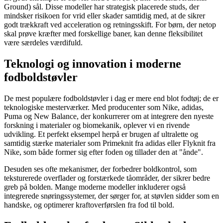
Ground) sål. Disse modeller har strategisk placerede studs, der
mindsker risikoen for vrid eller skader samtidig med, at de sikrer
godt trækkraft ved acceleration og retningsskift. For børn, der netop
skal prøve kræfter med forskellige baner, kan denne fleksibilitet
være særdeles værdifuld.
Teknologi og innovation i moderne
fodboldstøvler
De mest populære fodboldstøvler i dag er mere end blot fodtøj; de er
teknologiske mesterværker. Med producenter som Nike, adidas,
Puma og New Balance, der konkurrerer om at integrere den nyeste
forskning i materialer og biomekanik, oplever vi en rivende
udvikling. Et perfekt eksempel herpå er brugen af ultralette og
samtidig stærke materialer som Primeknit fra adidas eller Flyknit fra
Nike, som både former sig efter foden og tillader den at "ånde".
Desuden ses ofte mekanismer, der forbedrer boldkontrol, som
teksturerede overflader og forstærkede tåområder, der sikrer bedre
greb på bolden. Mange moderne modeller inkluderer også
integrerede snøringssystemer, der sørger for, at støvlen sidder som en
handske, og optimerer kraftoverførslen fra fod til bold.