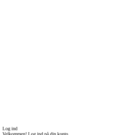
Log ind
Velkommen! Log ind på din konto