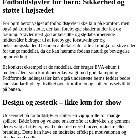
Fodboldstøvler for børn: Sikkerhed og
støtte i højsædet
For børn beror valget af fodboldstøvler ikke kun på komfort, men
også på korrekt støtte, der kan forebygge skader under leg og
træning. Støvler med god ankelstøtte og stødabsorberende
midtersåler bidrager til at forebygge forstuvninger og
belastningsskader. Desuden anbefales det ofte at undgå for stive eller
for tunge modeller, da de kan hæmme fodens naturlige bevægelse
og udvikling.
Et konkret eksempel er de modeller, der bruger EVA-skum i
mellemsålen, som kombinerer lav vægt med god dæmpning.
Fodformede indlægssåler kan også understøtte børns fødder bedre
end standardindlæg, hvilket øger komforten og spillerens selvtillid
på banen.
Design og æstetik – ikke kun for show
Udseendet på fodboldstøvler spiller en vigtig rolle for mange
spillere. Både børn og voksne ønsker ofte at udtrykke sig gennem
deres valg af støvler, hvad enten det er ved farver, mønstre eller
branding. Dette kan have en indirekte effekt på motivationen og
glæden ved spillet.