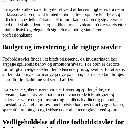
De nyeste kollektioner tilbyder et væld af farvemuligheder, fra neon
til klassiske farver, samt limited editions, hvor spillere kan føle sig
lidt ekstra specielle på banen. For børn kan en farverig støvle være
med til at skabe identitet og stolthed, mens voksne måske værdsætter
minimalistisk og elegant design, der samtidig signalerer
professionalisme.
Budget og investering i de rigtige støvler
Fodboldstøvler findes i et bredt prisspænd, og investeringen bør
afspejle spillerens behov og ambitionsniveau. For børn er det ofte
fornuftigt at vælge støvler, der balancerer pris og kvalitet for at sikre,
at der ikke bruges for mange penge på et par, der måske kun bruges
i kort tid, før fødderne vokser ud af dem.
For voksne spillere, især dem der træner og spiller på højere
niveauer, kan en dyrere model med avancerede teknologier og
materialer være en god investering i spillets kvalitet og personlig
præstation. At købe professionelt udstyr kan også forebygge skader,
spare tid i træningen og i sidste ende give mere glæde ved sporten.
Vedligeholdelse af dine fodboldstøvler for