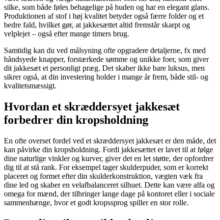
silke, som både føles behagelige på huden og har en elegant glans.
Produktionen af stof i høj kvalitet betyder også færre folder og et
bedre fald, hvilket gør, at jakkesættet altid fremstår skarpt og
velplejet – også efter mange timers brug.
Samtidig kan du ved målsyning ofte opgradere detaljerne, fx med
håndsyede knapper, forstærkede sømme og unikke foer, som giver
dit jakkesæt et personligt præg. Det skaber ikke bare luksus, men
sikrer også, at din investering holder i mange år frem, både stil- og
kvalitetsmæssigt.
Hvordan et skræddersyet jakkesæt
forbedrer din kropsholdning
En ofte overset fordel ved et skræddersyet jakkesæt er den måde, det
kan påvirke din kropsholdning. Fordi jakkesættet er lavet til at følge
dine naturlige vinkler og kurver, giver det en let støtte, der opfordrer
dig til at stå rank. For eksempel tager skulderpuder, som er korrekt
placeret og formet efter din skulderkonstruktion, vægten væk fra
dine led og skaber en velafbalanceret silhuet. Dette kan være alfa og
omega for mænd, der tilbringer lange dage på kontoret eller i sociale
sammenhænge, hvor et godt kropssprog spiller en stor rolle.