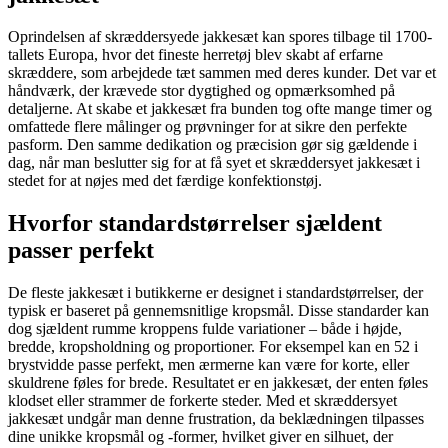
Oprindelsen af skræddersyede jakkesæt kan spores tilbage til 1700-
tallets Europa, hvor det fineste herretøj blev skabt af erfarne
skræddere, som arbejdede tæt sammen med deres kunder. Det var et
håndværk, der krævede stor dygtighed og opmærksomhed på
detaljerne. At skabe et jakkesæt fra bunden tog ofte mange timer og
omfattede flere målinger og prøvninger for at sikre den perfekte
pasform. Den samme dedikation og præcision gør sig gældende i
dag, når man beslutter sig for at få syet et skræddersyet jakkesæt i
stedet for at nøjes med det færdige konfektionstøj.
Hvorfor standardstørrelser sjældent
passer perfekt
De fleste jakkesæt i butikkerne er designet i standardstørrelser, der
typisk er baseret på gennemsnitlige kropsmål. Disse standarder kan
dog sjældent rumme kroppens fulde variationer – både i højde,
bredde, kropsholdning og proportioner. For eksempel kan en 52 i
brystvidde passe perfekt, men ærmerne kan være for korte, eller
skuldrene føles for brede. Resultatet er en jakkesæt, der enten føles
klodset eller strammer de forkerte steder. Med et skræddersyet
jakkesæt undgår man denne frustration, da beklædningen tilpasses
dine unikke kropsmål og -former, hvilket giver en silhuet, der