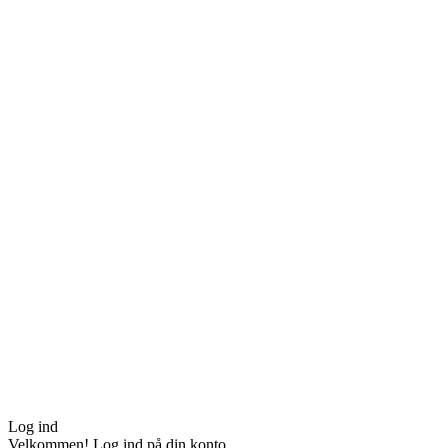
Log ind
Velkommen! Log ind på din konto