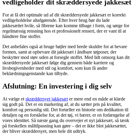
vedligeholder dit skræddersyede jakkesæt
For at få det optimale ud af dit skræddersyede jakkesæt er korrekt
vedligeholdelse altafgørende. Efter hver brug bør du lade
jakkesættet hvile, så fibrene kan komme tilbage i form, og sørge for
regelmæssig rensning hos et professionelt renseri, der er vant til at
håndtere fine stoffer.
Det anbefales også at bruge bøjler med brede skuldre for at bevare
formen, samt at opbevare dit jakkesæt i åndbare tøjposer, der
beskytter mod støv uden at forsegle stoffet. Med lidt omsorg kan dit
skræddersyede jakkesæt følge dig gennem både karriere og
livsbegivenheder med stil og komfort, som kun få andre
beklædningsgenstande kan tilbyde.
Afslutning: En investering i dig selv
At vælge et
skræddersyet jakkesæt
er mere end en måde at klæde
sig godt på. Det er en markering af, at du sætter pris på kvalitet,
komfort og personlig stil. Det fortæller en historie om dedikation til
detaljen og en forståelse for, at det tøj, vi bærer, er en forlængelse af
vores identitet. Så næste gang du overvejer et nyt jakkesæt, så tænk
på forskellen måltilpasning kan gøre – det er ikke blot jakkesættet,
der bliver skræddersyet, men hele dit udtryk.