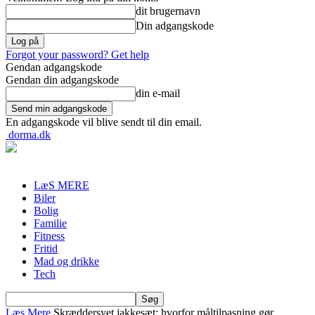
dit brugernavn
Din adgangskode
Forgot your password? Get help
Gendan adgangskode
Gendan din adgangskode
din e-mail
En adgangskode vil blive sendt til din email.
dorma.dk
LæS MERE
Biler
Bolig
Familie
Fitness
Fritid
Mad og drikke
Tech
Læs Mere
Skræddersyet jakkesæt: hvorfor måltilpasning gør