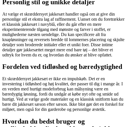
Personlig stil og unikke detaljer
At vælge et skræddersyet jakkesæt handler også om at give din
personlige stil et ekstra lag af raffinement. Uanset om du foretrækker
et klassisk jakkesæt i navyblå, eller du går efter en mere
eksperimenterende tilgang med mønstre og farver i stoffet, er
mulighederne næsten uendelige. Du kan specificere alt fra
knapløsninger og reversets bredde til lommernes placering og skjulte
detaljer som broderede initialer eller et unikt foer. Disse intime
detaljer gør jakkesættet meget mere end bare tøj – det bliver et
udtryk for hvem du er, og hvordan du ønsker at blive opfattet.
Fordelen ved tidløshed og bæredygtighed
Et skræddersyet jakkesæt er ikke en impulskøb. Det er en
investering i tidløshed og høj kvalitet, der passer til dig i mange år. I
en verden med hurtigt modeforbrug kan målsyning være en
bæredygtig løsning, fordi du undgår at købe nyt ofte og smide ud
hurtigt. Ved at vælge gode materialer og en klassisk snitform kan du
bære dit jakkesæt sæson efter sæson. Ikke blot gør det en forskel for
miljøet, men også for din garderobe og personlige æstetik.
Hvordan du bedst bruger og