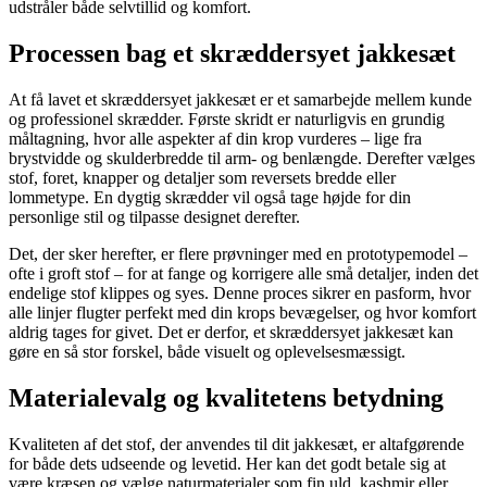
udstråler både selvtillid og komfort.
Processen bag et skræddersyet jakkesæt
At få lavet et skræddersyet jakkesæt er et samarbejde mellem kunde
og professionel skrædder. Første skridt er naturligvis en grundig
måltagning, hvor alle aspekter af din krop vurderes – lige fra
brystvidde og skulderbredde til arm- og benlængde. Derefter vælges
stof, foret, knapper og detaljer som reversets bredde eller
lommetype. En dygtig skrædder vil også tage højde for din
personlige stil og tilpasse designet derefter.
Det, der sker herefter, er flere prøvninger med en prototypemodel –
ofte i groft stof – for at fange og korrigere alle små detaljer, inden det
endelige stof klippes og syes. Denne proces sikrer en pasform, hvor
alle linjer flugter perfekt med din krops bevægelser, og hvor komfort
aldrig tages for givet. Det er derfor, et skræddersyet jakkesæt kan
gøre en så stor forskel, både visuelt og oplevelsesmæssigt.
Materialevalg og kvalitetens betydning
Kvaliteten af det stof, der anvendes til dit jakkesæt, er altafgørende
for både dets udseende og levetid. Her kan det godt betale sig at
være kræsen og vælge naturmaterialer som fin uld, kashmir eller